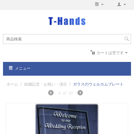
カートは空です
メニュー
ホーム
/
結婚記念・お祝い・演出
/
ガラスのウェルカムプレート
4
of
10